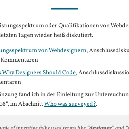
istungsspektrum oder Qualifikationen von Webde
etzten Tagen wieder heiß diskutiert.
tungsspektrum von Webdesignern
, Anschlussdisk
3 Kommentaren
s Why Designers Should Code
, Anschlussdiskussio
entaren
änzung fand ich in der Einleitung zur Untersuchun
08“, im Abschnitt
Who was surveyed?
.
uple of inventive folks used terms like
“devigner”
and
“