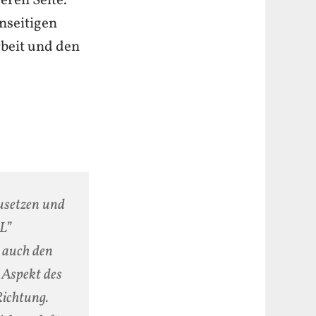
eren Seite.
nseitigen
beit und den
zusetzen und
L”
s auch den
 Aspekt des
Richtung.