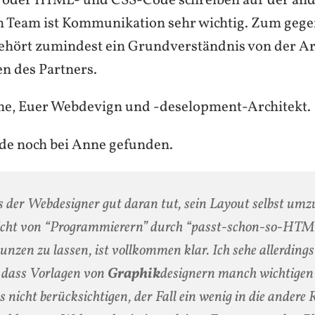
, oder HTML- und CSS-Code schreiben auf der and
 Team ist Kommunikation sehr wichtig. Zum gege
ehört zumindest ein Grundverständnis von der Ar
n des Partners.
ne, Euer Webdevign und -deselopment-Architekt.
e noch bei Anne gefunden.
 der Webdesigner gut daran tut, sein Layout selbst um
icht von “Programmierern” durch “passt-schon-so-HTM
unzen zu lassen, ist vollkommen klar. Ich sehe allerding
, dass Vorlagen von
Graphik
designern manch wichtigen
 nicht berücksichtigen, der Fall ein wenig in die andere 