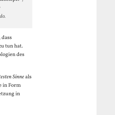
e
do.
 dass
u tun hat.
logien des
testen Sinne
als
e in Form
etzung in