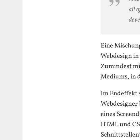
all 
deve
Eine Mischung
Webdesign in 
Zumindest mi
Mediums, in d
Im Endeffekt s
Webdesigner b
eines Screend
HTML und CSS)
Schnittstelle