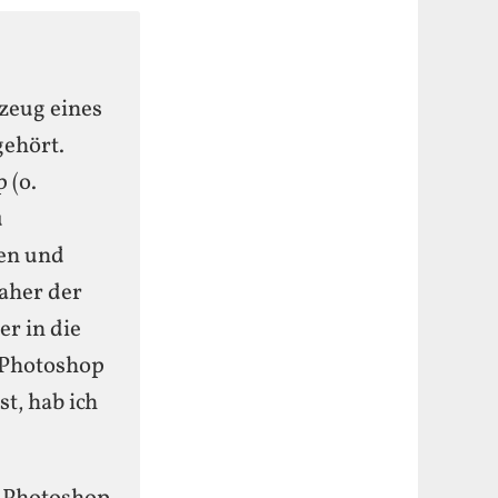
zeug eines
gehört.
 (o.
u
en und
aher der
r in die
n Photoshop
st, hab ich