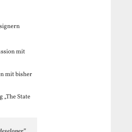
signern
ussion mit
n mit bisher
g „The State
deseloper”
,