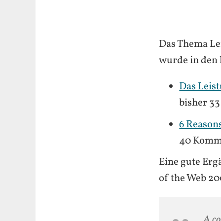
Das Thema Le
wurde in den l
Das Leis
bisher 3
6 Reason
40 Komm
Eine gute Erg
of the Web 20
A co