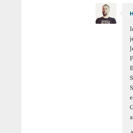
I
j
J
F
E
S
S
e
G
a