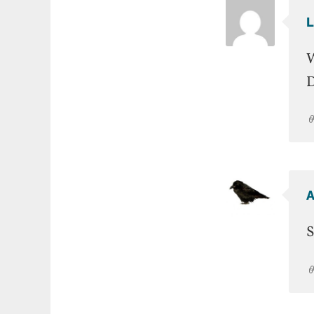
W
D
S