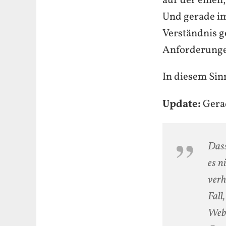
auf der einen
Und gerade im
Verständnis g
Anforderunge
In diesem Sin
Update:
Gerad
Dass
es n
verh
Fall
Webs