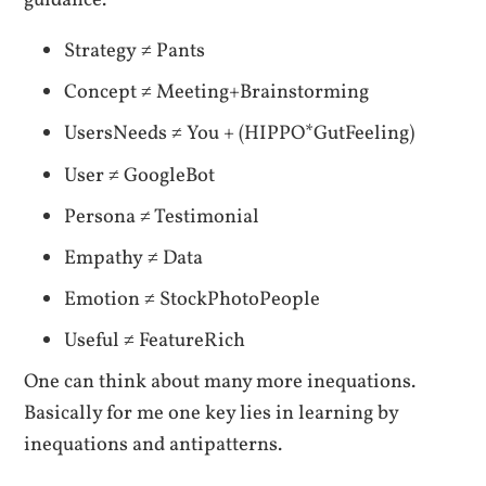
Strategy ≠ Pants
Concept ≠ Meeting+Brainstorming
UsersNeeds ≠ You + (HIPPO*GutFeeling)
User ≠ GoogleBot
Persona ≠ Testimonial
Empathy ≠ Data
Emotion ≠ StockPhotoPeople
Useful ≠ FeatureRich
One can think about many more inequations.
Basically for me one key lies in learning by
inequations and antipatterns.