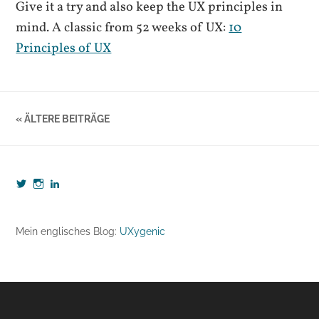
Give it a try and also keep the UX principles in
mind. A classic from 52 weeks of UX:
10
Principles of UX
« ÄLTERE BEITRÄGE
Profil
Profil
Profil
von
von
von
webzeugkoffer
webzeugkoffer
björn-
auf
auf
seibert-
Twitter
Instagram
8190b5b7
Mein englisches Blog:
UXygenic
anzeigen
anzeigen
auf
LinkedIn
anzeigen