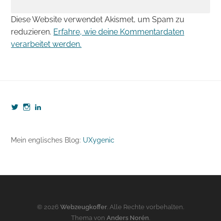
Diese Website verwendet Akismet, um Spam zu
reduzieren.
Erfahre, wie deine Kommentardaten
verarbeitet werden.
Profil
Profil
Profil
von
von
von
webzeugkoffer
webzeugkoffer
björn-
auf
auf
seibert-
Twitter
Instagram
8190b5b7
Mein englisches Blog:
UXygenic
anzeigen
anzeigen
auf
LinkedIn
anzeigen
© 2026
Webzeugkoffer
. Alle Rechte vorbehalten.
Thema von
Anders Norén
.