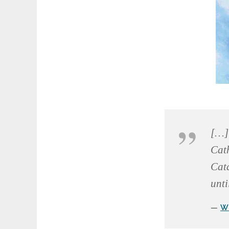
[…]
Cath
Cata
unti
W