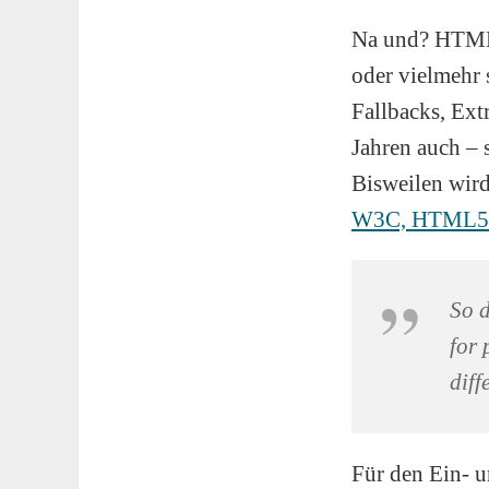
Na und? HTML w
oder vielmehr 
Fallbacks, Ext
Jahren auch – 
Bisweilen wir
W3C, HTML5 I
So d
for 
diff
Für den Ein- 