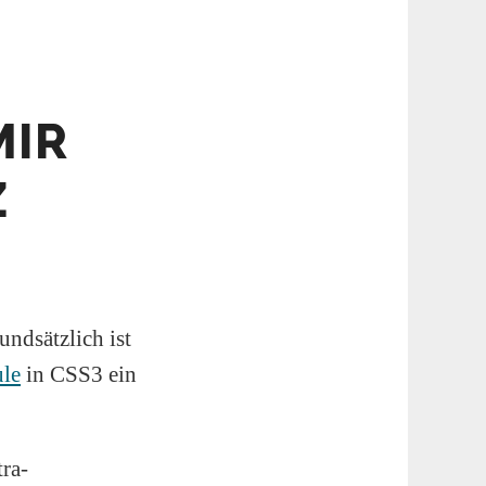
MIR
Z
ndsätzlich ist
le
in CSS3 ein
ra-