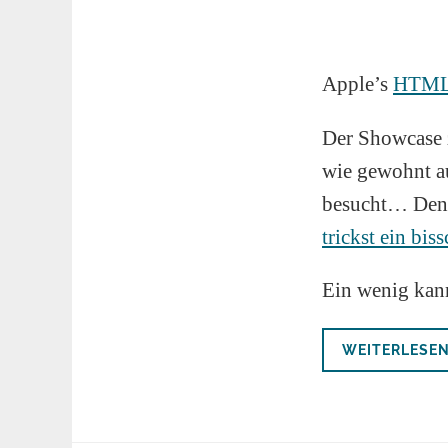
Apple’s
HTML
Der Showcase z
wie gewohnt au
besucht… Denn
trickst ein bis
Ein wenig kann
WEITERLESE