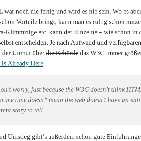
ar noch nie fertig und wird es nie sein. Wo es aber
schon Vorteile bringt, kann man es ruhig schon nutz
ra-Klimmzüge etc. kann der Einzelne – wie schon in d
selbst entscheiden. Je nach Aufwand und verfügbare
d der Unmut über
die Behörde
das W3C immer größe
s Already Here
on’t worry, just because the W3C doesn’t think HTM
prime time doesn’t mean the web doesn’t have an enti
erent story to tell.
und Umstieg gibt’s außerdem schon gute Einführunge