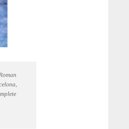
d Roman
celona,
omplete