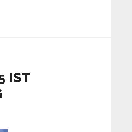
 IST
G