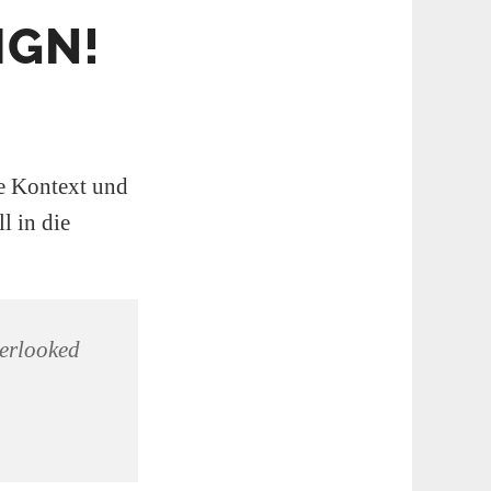
IGN!
e Kontext und
ll in die
verlooked