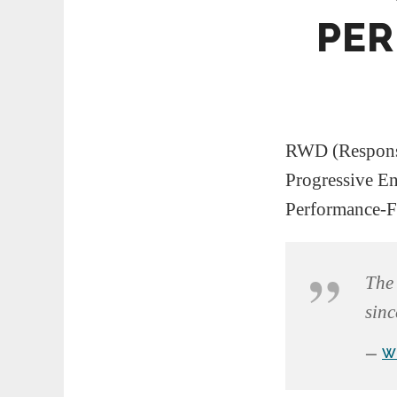
PER
RWD (Responsi
Progressive E
Performance-Fa
The 
sinc
W