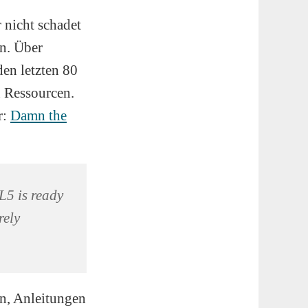
 nicht schadet
en. Über
en letzten 80
n Ressourcen.
r:
Damn the
L5 is ready
rely
n, Anleitungen