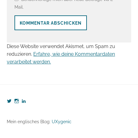
Mail.
Diese Website verwendet Akismet, um Spam zu
reduzieren.
Erfahre, wie deine Kommentardaten
verarbeitet werden.
Profil
Profil
Profil
von
von
von
webzeugkoffer
webzeugkoffer
björn-
auf
auf
seibert-
Twitter
Instagram
8190b5b7
Mein englisches Blog:
UXygenic
anzeigen
anzeigen
auf
LinkedIn
anzeigen