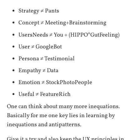
Strategy ≠ Pants
Concept ≠ Meeting+Brainstorming
UsersNeeds ≠ You + (HIPPO*GutFeeling)
User ≠ GoogleBot
Persona ≠ Testimonial
Empathy ≠ Data
Emotion ≠ StockPhotoPeople
Useful ≠ FeatureRich
One can think about many more inequations.
Basically for me one key lies in learning by
inequations and antipatterns.
Give it a try and also keep the UX principles in