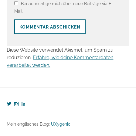
Benachrichtige mich über neue Beiträge via E-
Mail.
Diese Website verwendet Akismet, um Spam zu
reduzieren.
Erfahre, wie deine Kommentardaten
verarbeitet werden.
Profil
Profil
Profil
von
von
von
webzeugkoffer
webzeugkoffer
björn-
auf
auf
seibert-
Twitter
Instagram
8190b5b7
Mein englisches Blog:
UXygenic
anzeigen
anzeigen
auf
LinkedIn