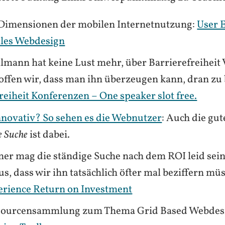
 Dimensionen der mobilen Internetnutzung:
User 
les Webdesign
lmann hat keine Lust mehr, über Barrierefreiheit 
offen wir, dass man ihn überzeugen kann, dran zu 
reiheit Konferenzen – One speaker slot free.
nnovativ? So sehen es die Webnutzer
: Auch die gute
te Suche
ist dabei.
er mag die ständige Suche nach dem ROI leid sein.
aus, dass wir ihn tatsächlich öfter mal beziffern mü
erience Return on Investment
sourcensammlung zum Thema Grid Based Webdes