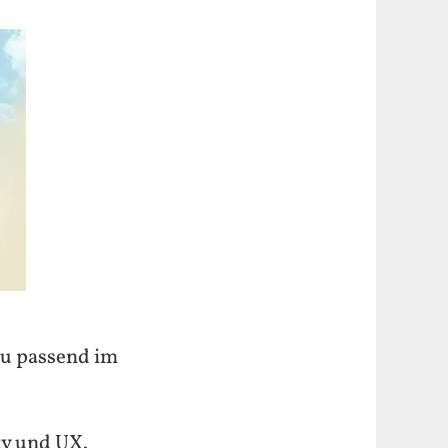
zu passend im
ty und UX.