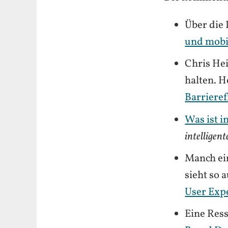
Über die
und mobi
Chris Hei
halten. H
Barrieref
Was ist i
intelligen
Manch ein
sieht so 
User Exp
Eine Res