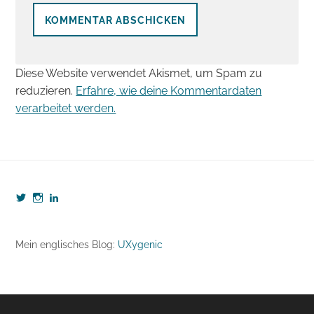
Diese Website verwendet Akismet, um Spam zu
reduzieren.
Erfahre, wie deine Kommentardaten
verarbeitet werden.
Profil
Profil
Profil
von
von
von
webzeugkoffer
webzeugkoffer
björn-
auf
auf
seibert-
Twitter
Instagram
8190b5b7
Mein englisches Blog:
UXygenic
anzeigen
anzeigen
auf
LinkedIn
anzeigen