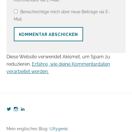
Benachrichtige mich über neue Beiträge via E-
Mail.
Diese Website verwendet Akismet, um Spam zu
reduzieren.
Erfahre, wie deine Kommentardaten
verarbeitet werden.
Profil
Profil
Profil
von
von
von
webzeugkoffer
webzeugkoffer
björn-
auf
auf
seibert-
Twitter
Instagram
8190b5b7
Mein englisches Blog:
UXygenic