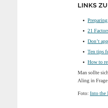
LINKS Z
Preparing 
21 Factor
Don’t app
Ten tips 
How to re
Man sollte sic
Aling in Frag
Foto:
Into the