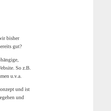
ir bisher
ereits gut?
bhängige,
ebsite. So z.B.
smen u.v.a.
onzept und ist
 begehen und