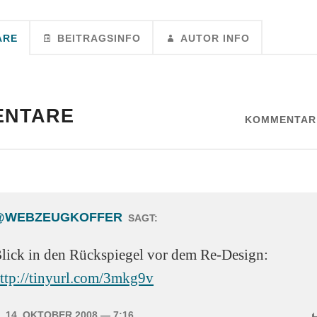
ARE
BEITRAGSINFO
AUTOR INFO
ENTARE
KOMMENTAR
@WEBZEUGKOFFER
SAGT:
lick in den Rückspiegel vor dem Re-Design:
ttp://tinyurl.com/3mkg9v
14. OKTOBER 2008
— 7:16