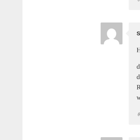
H
d
d
R
w