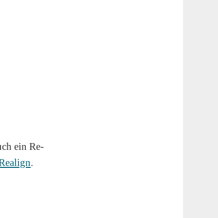
uch ein Re-
Realign
.