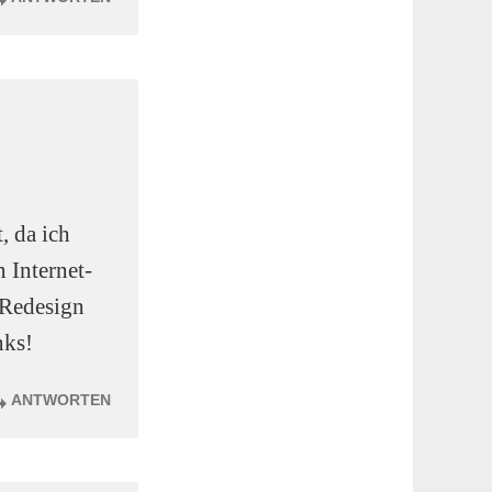
, da ich
 Internet-
 Redesign
nks!
ANTWORTEN