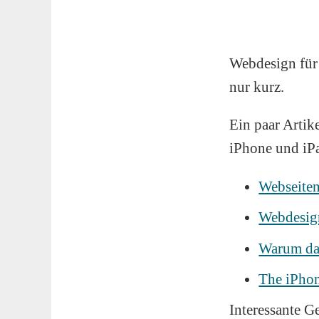
Webdesign für 
nur kurz.
Ein paar Artik
iPhone und iPa
Webseiten
Webdesign
Warum das
The iPhon
Interessante G