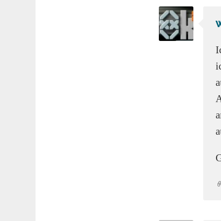
I
i
a
A
a
a
G