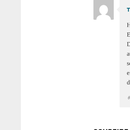
T
H
E
D
a
s
e
d