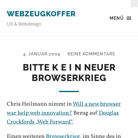
WEBZEUGKOFFER
MENÜ
UX & Webdesign
4. JANUAR 2009
KEINE KOMMENTARE
/
BITTE K E I N NEUER
BROWSERKRIEG
Chris Heilmann nimmt in
Will a new browser
war help web innovation?
Bezug auf
Douglas
Crockfords „Web Forward“
.
Einen weiteren
Browserkrieg
, im Sinne des in