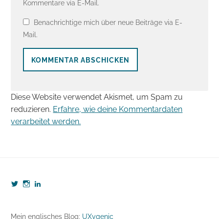
Kommentare via E-Mail.
Benachrichtige mich über neue Beiträge via E-
Mail.
Diese Website verwendet Akismet, um Spam zu
reduzieren.
Erfahre, wie deine Kommentardaten
verarbeitet werden.
Profil
Profil
Profil
von
von
von
webzeugkoffer
webzeugkoffer
björn-
auf
auf
seibert-
Twitter
Instagram
8190b5b7
Mein englisches Blog:
UXygenic