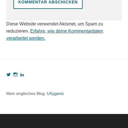
Diese Website verwendet Akismet, um Spam zu
reduzieren.
Erfahre, wie deine Kommentardaten
verarbeitet werden.
Profil
Profil
Profil
von
von
von
webzeugkoffer
webzeugkoffer
björn-
auf
auf
seibert-
Twitter
Instagram
8190b5b7
Mein englisches Blog:
UXygenic
anzeigen
anzeigen
auf
LinkedIn
anzeigen