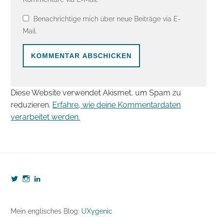
Benachrichtige mich über neue Beiträge via E-
Mail.
Diese Website verwendet Akismet, um Spam zu
reduzieren.
Erfahre, wie deine Kommentardaten
verarbeitet werden.
Profil
Profil
Profil
von
von
von
webzeugkoffer
webzeugkoffer
björn-
auf
auf
seibert-
Twitter
Instagram
8190b5b7
Mein englisches Blog:
UXygenic