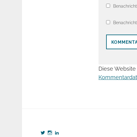
Benachricht
Benachricht
Diese Website
Kommentardate
Profil
Profil
Profil