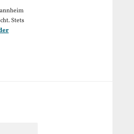
 Mannheim
cht. Stets
der