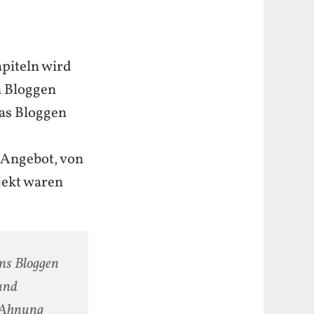
Kapiteln wird
im Bloggen
das Bloggen
s Angebot, von
jekt waren
ms Bloggen
 und
e Ahnung