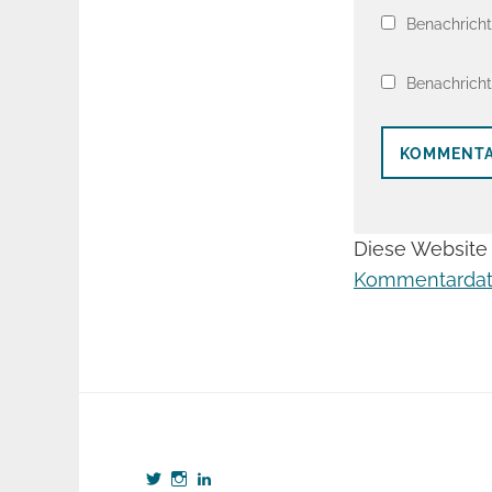
Benachricht
Benachricht
Diese Website
Kommentardate
Profil
Profil
Profil