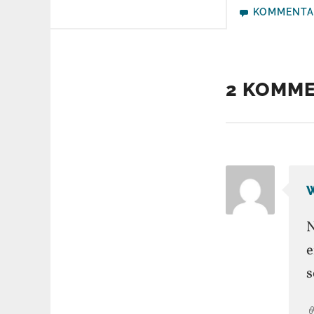
KOMMENTA
2 KOMM
N
e
s