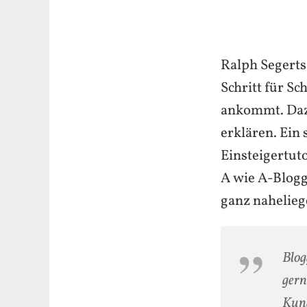
Ralph Segerts
Schritt für Sc
ankommt. Dazu
erklären. Ein
Einsteigertut
A wie A-Blogg
ganz nahelieg
Blog
gern
Kund