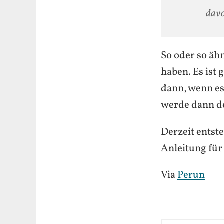
davo
So oder so äh
haben. Es ist 
dann, wenn es 
werde dann de
Derzeit entst
Anleitung für 
Via
Perun