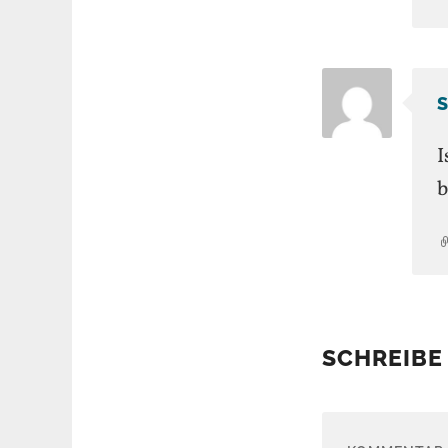
S
I
b
SCHREIBE