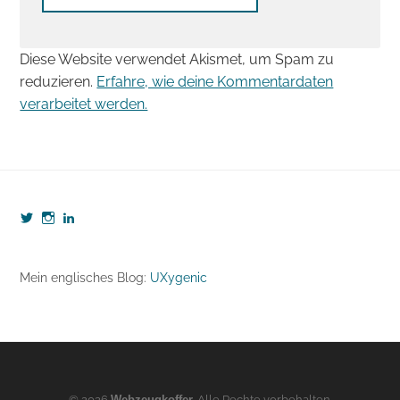
Diese Website verwendet Akismet, um Spam zu
reduzieren.
Erfahre, wie deine Kommentardaten
verarbeitet werden.
Profil
Profil
Profil
von
von
von
webzeugkoffer
webzeugkoffer
björn-
auf
auf
seibert-
Twitter
Instagram
8190b5b7
Mein englisches Blog:
UXygenic
anzeigen
anzeigen
auf
LinkedIn
anzeigen
© 2026
Webzeugkoffer
. Alle Rechte vorbehalten.