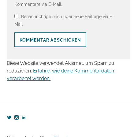
Kommentare via E-Mail.
Benachrichtige mich über neue Beiträge via E-
Mail.
Diese Website verwendet Akismet, um Spam zu
reduzieren.
Erfahre, wie deine Kommentardaten
verarbeitet werden.
Profil
Profil
Profil
von
von
von
webzeugkoffer
webzeugkoffer
björn-
auf
auf
seibert-
Twitter
Instagram
8190b5b7