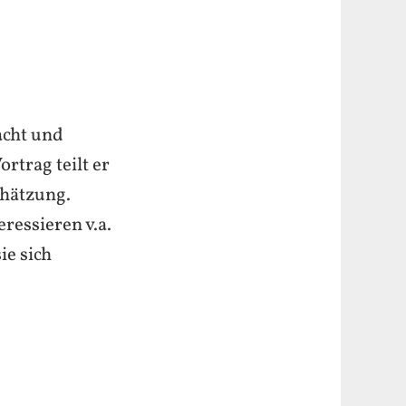
acht und
rtrag teilt er
chätzung.
eressieren v.a.
ie sich