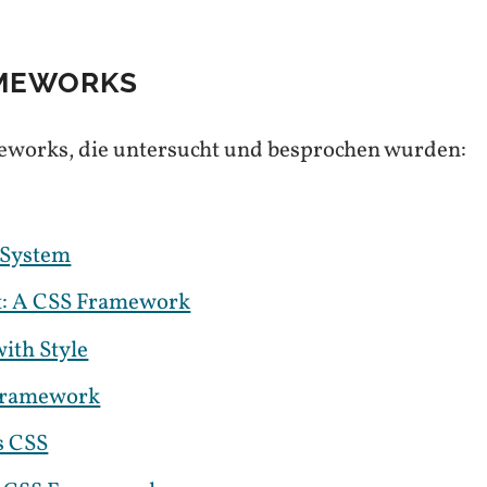
AMEWORKS
eworks, die untersucht und besprochen wurden:
 System
t: A CSS Framework
ith Style
Framework
s CSS