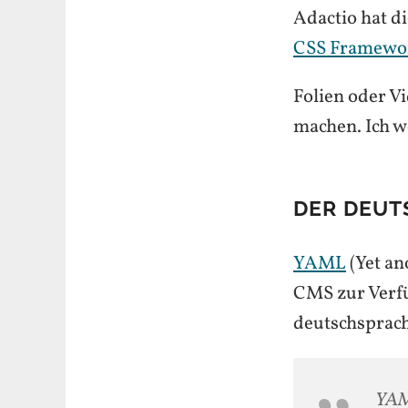
Adactio hat d
CSS Framewo
Folien oder V
machen. Ich w
DER DEUT
YAML
(Yet an
CMS zur Verfü
deutschsprac
YAML