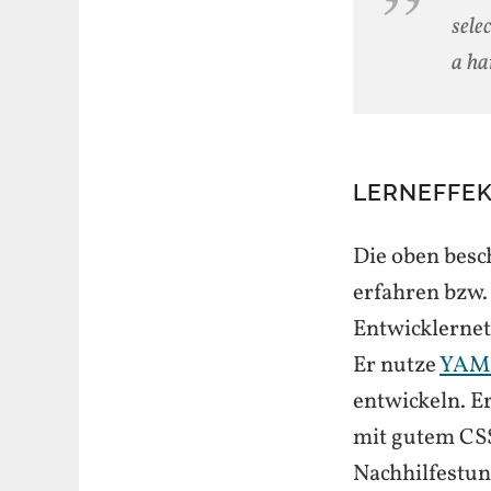
sele
a ha
LERNEFFEK
Die oben besc
erfahren bzw.
Entwicklernet
Er nutze
YAML
entwickeln. E
mit gutem CSS
Nachhilfestun