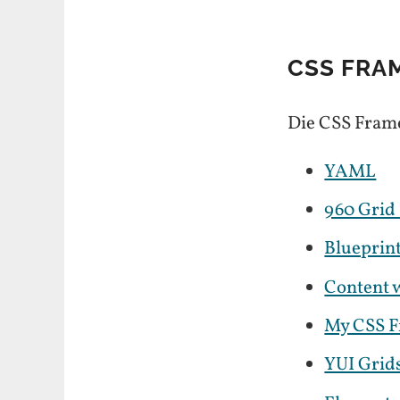
CSS FR
Die CSS Fram
YAML
960 Grid
Blueprin
Content w
My CSS 
YUI Grid