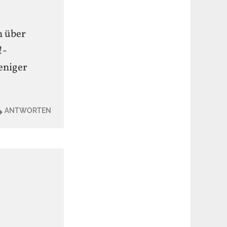
h über
!-
eniger
ANTWORTEN