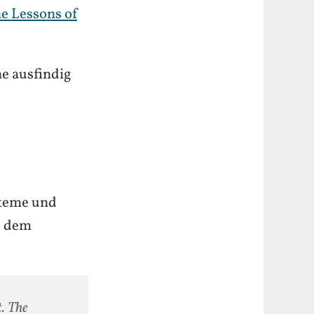
e Lessons of
ne ausfindig
steme und
s dem
t. The