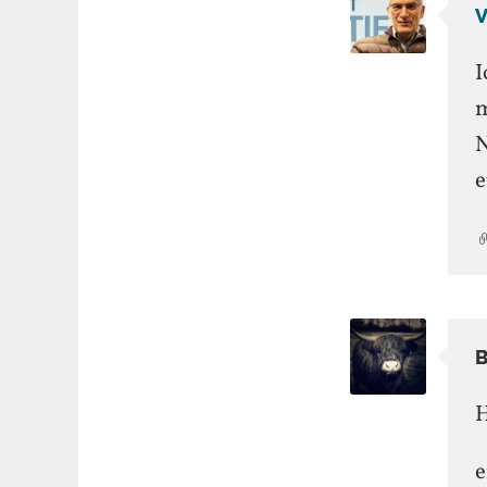
V
I
m
N
e
H
e