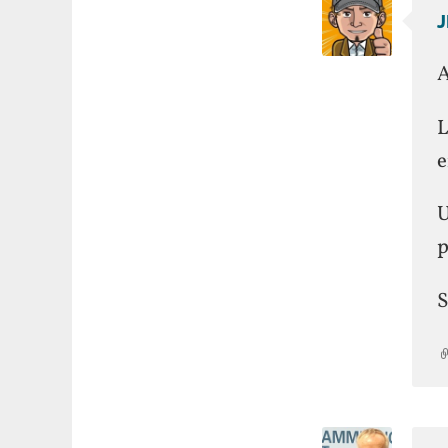
A
L
e
U
p
S