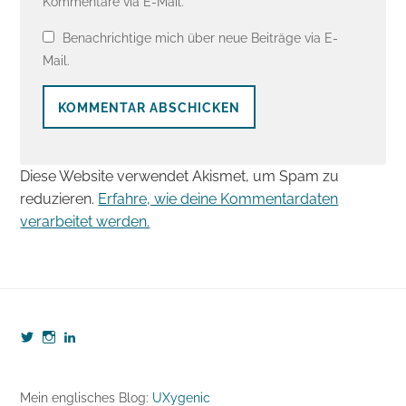
Kommentare via E-Mail.
Benachrichtige mich über neue Beiträge via E-
Mail.
Diese Website verwendet Akismet, um Spam zu
reduzieren.
Erfahre, wie deine Kommentardaten
verarbeitet werden.
Profil
Profil
Profil
von
von
von
webzeugkoffer
webzeugkoffer
björn-
auf
auf
seibert-
Twitter
Instagram
8190b5b7
Mein englisches Blog:
UXygenic