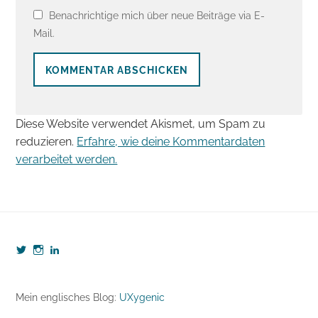
Benachrichtige mich über neue Beiträge via E-
Mail.
Diese Website verwendet Akismet, um Spam zu
reduzieren.
Erfahre, wie deine Kommentardaten
verarbeitet werden.
Profil
Profil
Profil
von
von
von
webzeugkoffer
webzeugkoffer
björn-
auf
auf
seibert-
Twitter
Instagram
8190b5b7
Mein englisches Blog:
UXygenic
anzeigen
anzeigen
auf
LinkedIn