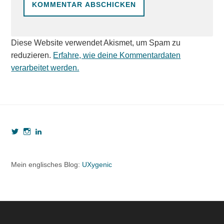
Diese Website verwendet Akismet, um Spam zu
reduzieren.
Erfahre, wie deine Kommentardaten
verarbeitet werden.
Profil
Profil
Profil
von
von
von
webzeugkoffer
webzeugkoffer
björn-
auf
auf
seibert-
Twitter
Instagram
8190b5b7
Mein englisches Blog:
UXygenic
anzeigen
anzeigen
auf
LinkedIn
anzeigen