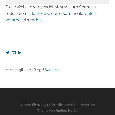
Diese Website verwendet Akismet, um Spam zu
reduzieren.
Erfahre, wie deine Kommentardaten
verarbeitet werden.
Profil
Profil
Profil
von
von
von
webzeugkoffer
webzeugkoffer
björn-
auf
auf
seibert-
Twitter
Instagram
8190b5b7
Mein englisches Blog:
UXygenic
anzeigen
anzeigen
auf
LinkedIn
anzeigen
© 2026
Webzeugkoffer
. Alle Rechte vorbehalten.
Thema von
Anders Norén
.