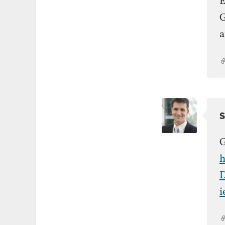
E
G
a
G
h
D
i