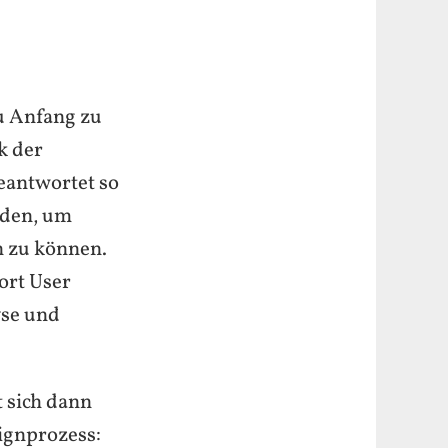
zu Anfang zu
k der
eantwortet so
rden, um
n zu können.
ort User
yse und
t sich dann
ignprozess: