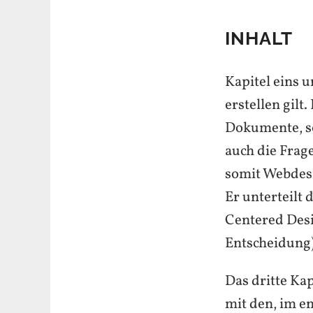
INHALT
Kapitel eins 
erstellen gil
Dokumente, so
auch die Frag
somit Webdesi
Er unterteilt
Centered Desi
Entscheidung)
Das dritte Kap
mit den, im e