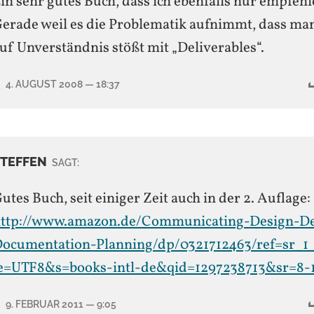
in sehr gutes Buch, dass ich ebenfalls nur empfeh
erade weil es die Problematik aufnimmt, dass man
uf Unverständnis stößt mit „Deliverables“.
4. AUGUST 2008
— 18:37
STEFFEN
SAGT:
utes Buch, seit einiger Zeit auch in der 2. Auflage:
ttp://www.amazon.de/Communicating-Design-De
ocumentation-Planning/dp/0321712463/ref=sr_1
e=UTF8&s=books-intl-de&qid=1297238713&sr=8-
9. FEBRUAR 2011
— 9:05