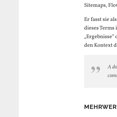
Sitemaps, Flo
Er fasst sie 
dieses Terms i
„Ergebnisse“ o
den Kontext de
A do
comm
MEHRWER