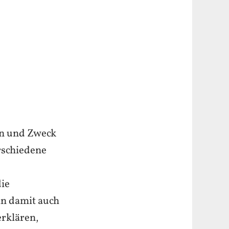
nn und Zweck
rschiedene
ie
an damit auch
rklären,