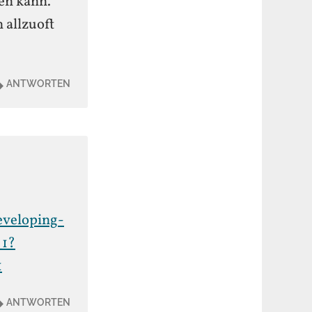
len kann.
 allzuoft
ANTWORTEN
veloping-
_1?
1
ANTWORTEN