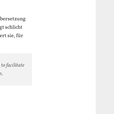
 Übersetzung
gt schlicht
rt sie, für
to facilitate
n.