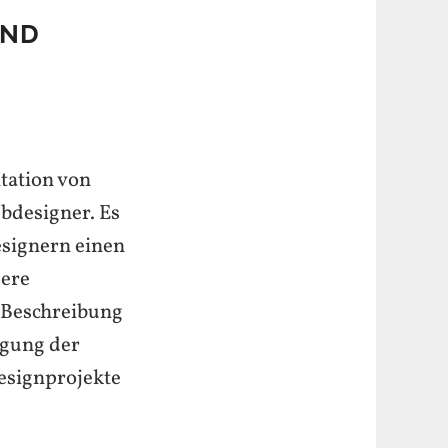
AND
ntation von
bdesigner. Es
esignern einen
sere
 Beschreibung
lgung der
designprojekte