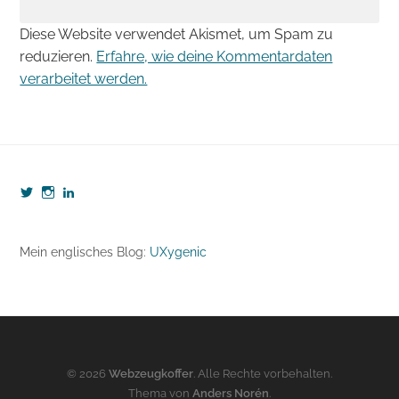
Diese Website verwendet Akismet, um Spam zu
reduzieren.
Erfahre, wie deine Kommentardaten
verarbeitet werden.
Profil
Profil
Profil
von
von
von
webzeugkoffer
webzeugkoffer
björn-
auf
auf
seibert-
Twitter
Instagram
8190b5b7
Mein englisches Blog:
UXygenic
anzeigen
anzeigen
auf
LinkedIn
anzeigen
© 2026
Webzeugkoffer
. Alle Rechte vorbehalten.
Thema von
Anders Norén
.